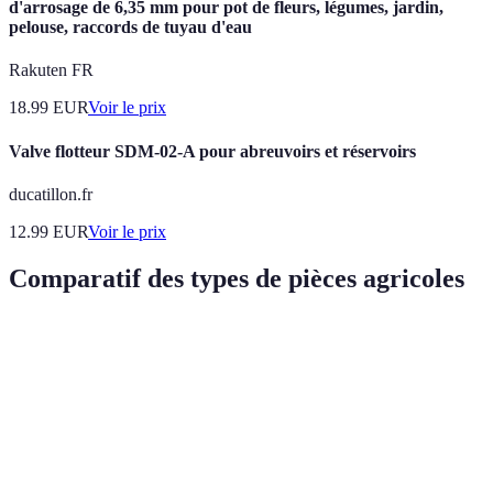
d'arrosage de 6,35 mm pour pot de fleurs, légumes, jardin,
pelouse, raccords de tuyau d'eau
Rakuten FR
18.99
EUR
Voir le prix
Valve flotteur SDM-02-A pour abreuvoirs et réservoirs
ducatillon.fr
12.99
EUR
Voir le prix
Comparatif des types de pièces agricoles
Type de pièce
Caractéristiques clés
Avantages
Inconvén
Haute puissance,
Meilleure
Moteurs
Coûteux
durabilité accrue
performance
Réduction des pertes
Efficacité
Complexi
Transmission