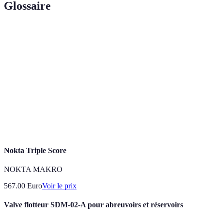
Glossaire
Terme
Définition
Pièce de
Composant destiné à remplacer un élément usé.
rechange
Durabilité
Capacité d'un produit à résister dans le temps.
Capacité d’accomplir une tâche avec un minimum
Efficacité
de ressources.
Nokta Triple Score
NOKTA MAKRO
567.00
Euro
Voir le prix
Valve flotteur SDM-02-A pour abreuvoirs et réservoirs