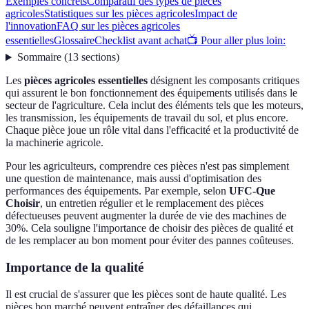
Exemples concrets
Comparatif des types de pièces
agricoles
Statistiques sur les pièces agricoles
Impact de
l'innovation
FAQ sur les pièces agricoles
essentielles
Glossaire
Checklist avant achat
📺 Pour aller plus loin:
Sommaire
(
13
sections
)
Les
pièces agricoles essentielles
désignent les composants critiques
qui assurent le bon fonctionnement des équipements utilisés dans le
secteur de l'agriculture. Cela inclut des éléments tels que les moteurs,
les transmission, les équipements de travail du sol, et plus encore.
Chaque pièce joue un rôle vital dans l'efficacité et la productivité de
la machinerie agricole.
Pour les agriculteurs, comprendre ces pièces n'est pas simplement
une question de maintenance, mais aussi d'optimisation des
performances des équipements. Par exemple, selon
UFC-Que
Choisir
, un entretien régulier et le remplacement des pièces
défectueuses peuvent augmenter la durée de vie des machines de
30%. Cela souligne l'importance de choisir des pièces de qualité et
de les remplacer au bon moment pour éviter des pannes coûteuses.
Importance de la qualité
Il est crucial de s'assurer que les pièces sont de haute qualité. Les
pièces bon marché peuvent entraîner des défaillances qui