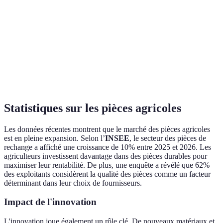
de puissance
améliorée
d'installa
Adaptés pour
Augmente
A besoin
Équipements
différents types de
les
d'entreti
de travail
sol
rendements
régulier
Éléments
Précision dans les
Meilleure
Sensible
hydrauliques
opérations
maniabilité
salissures
Statistiques sur les pièces agricoles
Les données récentes montrent que le marché des pièces agricoles
est en pleine expansion. Selon l’
INSEE
, le secteur des pièces de
rechange a affiché une croissance de 10% entre 2025 et 2026. Les
agriculteurs investissent davantage dans des pièces durables pour
maximiser leur rentabilité. De plus, une enquête a révélé que 62%
des exploitants considèrent la qualité des pièces comme un facteur
déterminant dans leur choix de fournisseurs.
Impact de l'innovation
L'innovation joue également un rôle clé. De nouveaux matériaux et