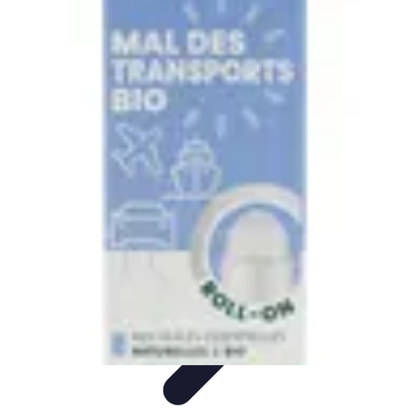
Pièces Agricoles
Choix de pièces
Budget et Économie
Tendances
Conseils
d'Achat
Comparatifs
Pièces Agricoles