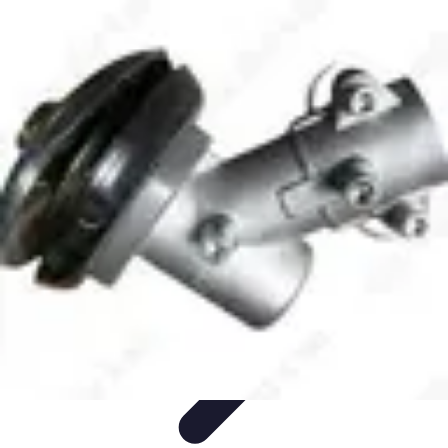
Pièces Agricoles
Choix de pièces
Budget et Économie
Tendances
Conseils
d'Achat
Comparatifs
Pièces Agricoles