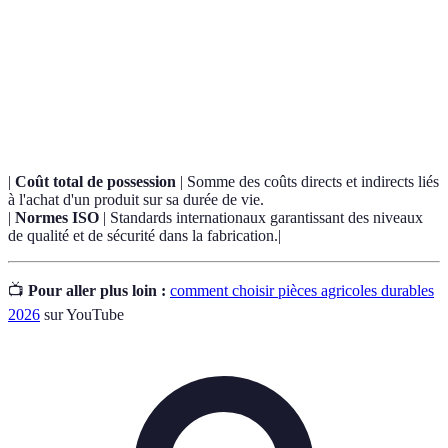
Terme
Définition
Capacité d’un produit à résister à l'usure et à
Durabilité
l'exploitation au fil du temps.
|
Coût total de possession
| Somme des coûts directs et indirects liés
à l'achat d'un produit sur sa durée de vie.
|
Normes ISO
| Standards internationaux garantissant des niveaux
de qualité et de sécurité dans la fabrication.|
📺
Pour aller plus loin :
comment choisir pièces agricoles durables
2026
sur YouTube