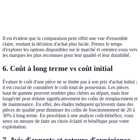
Évaluations
4.5/5
3.8/5
es
4.0/5 (bon)
utilisateurs
(excellent)
(acceptable)
m
no
Il est évident que la comparaison peut offrir une vue d'ensemble
claire, rendant la décision d'achat plus facile. Prenez le temps
d'explorer les options disponibles sur le marché et orientez-vous vers
les marques les plus reconnues pour leur qualité et leur durabilité.
6. Coût à long terme vs coût initial
Évaluer le coût d'une pièce ne se limite pas à son prix d'achat initial ;
il est crucial de considérer le coût total de possession. Les pièces
haut de gamme peuvent sembler plus chères au départ, mais leur
longévité peut réduire significativement les coûts de remplacement et
de maintenance. En effet, des études indiquent qu'investir dans des
pièces de qualité peut diminuer les coûts de fonctionnement de 20 à
30% à long terme. En procédant à une analyse coût-bénéfice, vous
serez en mesure de faire un choix éclairé et bénéfique pour votre
exploitation.