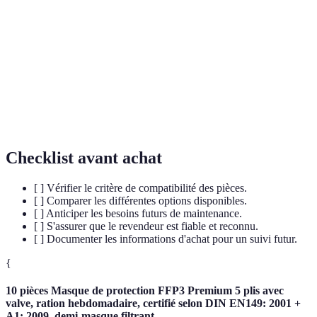
Pièces
Composants utilisés dans des outils et machines
agricoles
agricoles.
Capacité d’une pièce à s'adapter à un modèle ou
Compatibilité
type de machine spécifique.
Maintenance
Méthode d’entretien qui anticipe les pannes sur la
prédictive
base d’analyses.
Checklist avant achat
[ ] Vérifier le critère de compatibilité des pièces.
[ ] Comparer les différentes options disponibles.
[ ] Anticiper les besoins futurs de maintenance.
[ ] S'assurer que le revendeur est fiable et reconnu.
[ ] Documenter les informations d'achat pour un suivi futur.
{
10 pièces Masque de protection FFP3 Premium 5 plis avec
valve, ration hebdomadaire, certifié selon DIN EN149: 2001 +
A1: 2009, demi-masque filtrant