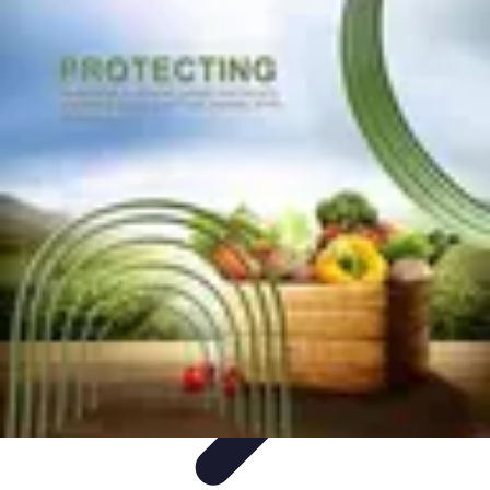
Pièces Agricoles
Choix de pièces
Budget et Économie
Tendances
Conseils
d'Achat
Comparatifs
Pièces Agricoles