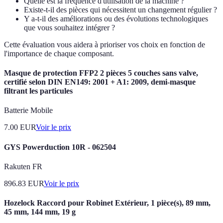
Quelle est la fréquence d'utilisation de la machine ?
Existe-t-il des pièces qui nécessitent un changement régulier ?
Y a-t-il des améliorations ou des évolutions technologiques
que vous souhaitez intégrer ?
Cette évaluation vous aidera à prioriser vos choix en fonction de
l'importance de chaque composant.
Masque de protection FFP2 2 pièces 5 couches sans valve,
certifié selon DIN EN149: 2001 + A1: 2009, demi-masque
filtrant les particules
Batterie Mobile
7.00
EUR
Voir le prix
GYS Powerduction 10R - 062504
Rakuten FR
896.83
EUR
Voir le prix
Hozelock Raccord pour Robinet Extérieur, 1 pièce(s), 89 mm,
45 mm, 144 mm, 19 g