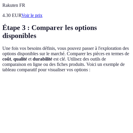
Rakuten FR
4.30
EUR
Voir le prix
Étape 3 : Comparer les options
disponibles
Une fois vos besoins définis, vous pouvez passer à l'exploration des
options disponibles sur le marché. Comparer les pièces en termes de
coût
,
qualité
et
durabilité
est clé. Utilisez des outils de
comparaison en ligne ou des fiches produits. Voici un exemple de
tableau comparatif pour visualiser vos options :
Critères
Option A
Option B
Option C
Prix
€€
€€€
€€€€
Durabilité
8/10
9/10
7/10
Garantie
1 an
2 ans
1 an