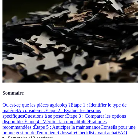
Sommaire
Qu'est-ce que les pièces agricoles ?
Étape 1 : Identifier le type de
matériel
À considérer :
Étape 2 : Évaluer les besoins
spécifiques
Questions à se poser :
Étape 3 : Comparer les options
disponibles
Étape 4 : Vérifier la compatibilité
Pratiques
recommandées :
Étape 5 : Anticiper la maintenance
Conseils pour une
bonne gestion de l'entretien :
Glossaire
Checklist avant achat
FAQ