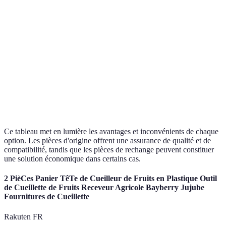
précaut
Pratiqu
Difficile parfois
Généralement plus
Disponibilité
pour la
à trouver
accessible
rapidité
Préfére
Généralement
les
Garantie
Souvent limitée
plus étendue
garanti
solides
Ce tableau met en lumière les avantages et inconvénients de chaque
option. Les pièces d'origine offrent une assurance de qualité et de
compatibilité, tandis que les pièces de rechange peuvent constituer
une solution économique dans certains cas.
2 PièCes Panier TêTe de Cueilleur de Fruits en Plastique Outil
de Cueillette de Fruits Receveur Agricole Bayberry Jujube
Fournitures de Cueillette
Rakuten FR