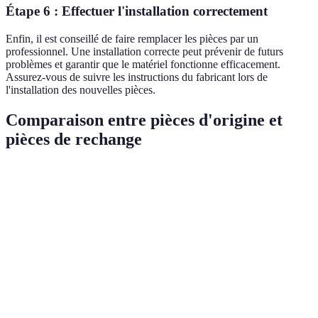
Étape 6 : Effectuer l'installation correctement
Enfin, il est conseillé de faire remplacer les pièces par un
professionnel. Une installation correcte peut prévenir de futurs
problèmes et garantir que le matériel fonctionne efficacement.
Assurez-vous de suivre les instructions du fabricant lors de
l'installation des nouvelles pièces.
Comparaison entre pièces d'origine et
pièces de rechange
Critère
Pièces d'origine
Pièces de rechange
Verdict
A
Qualité
Elevée
Variable
privilég
si certi
À
Souvent plus
considé
Coût
Moins cher
élevé
avec