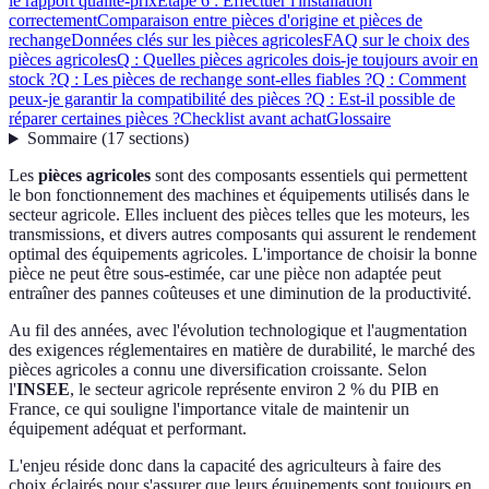
le rapport qualité-prix
Étape 6 : Effectuer l'installation
correctement
Comparaison entre pièces d'origine et pièces de
rechange
Données clés sur les pièces agricoles
FAQ sur le choix des
pièces agricoles
Q : Quelles pièces agricoles dois-je toujours avoir en
stock ?
Q : Les pièces de rechange sont-elles fiables ?
Q : Comment
peux-je garantir la compatibilité des pièces ?
Q : Est-il possible de
réparer certaines pièces ?
Checklist avant achat
Glossaire
Sommaire
(
17
sections
)
Les
pièces agricoles
sont des composants essentiels qui permettent
le bon fonctionnement des machines et équipements utilisés dans le
secteur agricole. Elles incluent des pièces telles que les moteurs, les
transmissions, et divers autres composants qui assurent le rendement
optimal des équipements agricoles. L'importance de choisir la bonne
pièce ne peut être sous-estimée, car une pièce non adaptée peut
entraîner des pannes coûteuses et une diminution de la productivité.
Au fil des années, avec l'évolution technologique et l'augmentation
des exigences réglementaires en matière de durabilité, le marché des
pièces agricoles a connu une diversification croissante. Selon
l'
INSEE
, le secteur agricole représente environ 2 % du PIB en
France, ce qui souligne l'importance vitale de maintenir un
équipement adéquat et performant.
L'enjeu réside donc dans la capacité des agriculteurs à faire des
choix éclairés pour s'assurer que leurs équipements sont toujours en