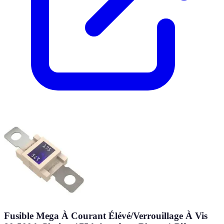
Fusible Mega À Courant Élévé/Verrouillage À Vis