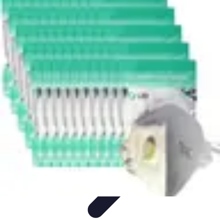
Pièces Agricoles
Choix de pièces
Budget et Économie
Tendances
Conseils
d'Achat
Comparatifs
Pièces Agricoles