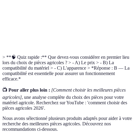
Pièces de
Composants alternatifs disponibles sur le marché,
rechange
souvent moins coûteux.
La capacité d'une pièce à fonctionner
Compatibilité
correctement avec un équipement spécifique.
> **🧠 Quiz rapide :** Que devez-vous considérer en premier lieu
lors du choix de pièces agricoles ? > - A) Le prix > - B) La
compatibilité du matériel > - C) L'apparence > *Réponse : B — La
compatibilité est essentielle pour assurer un fonctionnement
efficace.*
📺 Pour aller plus loin :
[Comment choisir les meilleures pièces
agricoles]
, une analyse complète du choix des pièces pour votre
matériel agricole. Recherchez sur YouTube : 'comment choisir des
pièces agricoles 2026'.
Nous avons sélectionné plusieurs produits adaptés pour aider à votre
recherche des meilleures pièces agricoles. Découvrez nos
recommandations ci-dessous.