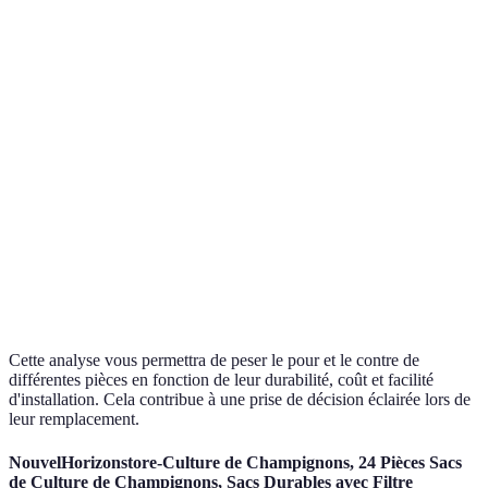
Pièce C
Durabilité
4 ans
3 ans
5 ans
recommandée
Coût de
Pièce A plus
150 €
120 €
180 €
remplacement
économique
Facilité
Pièce C à
Moyen
Difficile
Facile
d'installation
privilégier
Temps de
30
Pièce C la
1 heure
2 heures
remplacement
minutes
plus rapide
Cette analyse vous permettra de peser le pour et le contre de
différentes pièces en fonction de leur durabilité, coût et facilité
d'installation. Cela contribue à une prise de décision éclairée lors de
leur remplacement.
NouvelHorizonstore-Culture de Champignons, 24 Pièces Sacs
de Culture de Champignons, Sacs Durables avec Filtre