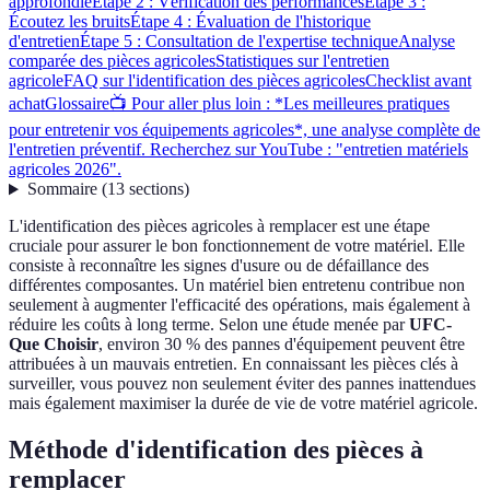
approfondie
Étape 2 : Vérification des performances
Étape 3 :
Écoutez les bruits
Étape 4 : Évaluation de l'historique
d'entretien
Étape 5 : Consultation de l'expertise technique
Analyse
comparée des pièces agricoles
Statistiques sur l'entretien
agricole
FAQ sur l'identification des pièces agricoles
Checklist avant
achat
Glossaire
📺 Pour aller plus loin : *Les meilleures pratiques
pour entretenir vos équipements agricoles*, une analyse complète de
l'entretien préventif. Recherchez sur YouTube : "entretien matériels
agricoles 2026".
Sommaire
(
13
sections
)
L'identification des pièces agricoles à remplacer est une étape
cruciale pour assurer le bon fonctionnement de votre matériel. Elle
consiste à reconnaître les signes d'usure ou de défaillance des
différentes composantes. Un matériel bien entretenu contribue non
seulement à augmenter l'efficacité des opérations, mais également à
réduire les coûts à long terme. Selon une étude menée par
UFC-
Que Choisir
, environ 30 % des pannes d'équipement peuvent être
attribuées à un mauvais entretien. En connaissant les pièces clés à
surveiller, vous pouvez non seulement éviter des pannes inattendues
mais également maximiser la durée de vie de votre matériel agricole.
Méthode d'identification des pièces à
remplacer