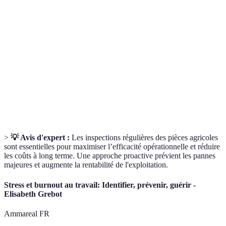
Processus de dégradation d’une pièce due à un usage
Usure
prolongé.
Entretien
Mesures prises pour éviter les pannes et prolonger la
préventif
durée de vie des pièces.
Efficacité d'un matériel à accomplir sa fonction,
Rendement
souvent mesurée en termes de production par unité
de temps.
>
💡 Avis d'expert :
Les inspections régulières des pièces agricoles
sont essentielles pour maximiser l’efficacité opérationnelle et réduire
les coûts à long terme. Une approche proactive prévient les pannes
majeures et augmente la rentabilité de l'exploitation.
Stress et burnout au travail: Identifier, prévenir, guérir -
Elisabeth Grebot
Ammareal FR