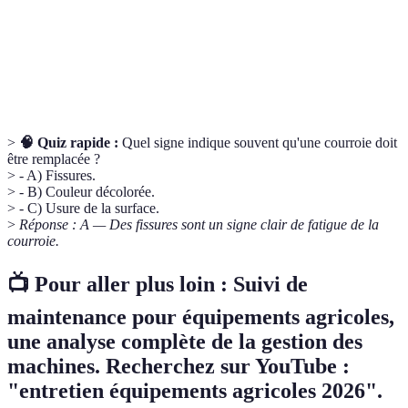
Ensemble des actions réalisées pour empêcher une
Maintenance
panne et prolonger la durée de vie des
préventive
équipements.
>
🧠 Quiz rapide :
Quel signe indique souvent qu'une courroie doit
être remplacée ?
> - A) Fissures.
> - B) Couleur décolorée.
> - C) Usure de la surface.
>
Réponse : A — Des fissures sont un signe clair de fatigue de la
courroie.
📺 Pour aller plus loin :
Suivi de
maintenance pour équipements agricoles
,
une analyse complète de la gestion des
machines. Recherchez sur YouTube :
"entretien équipements agricoles 2026".