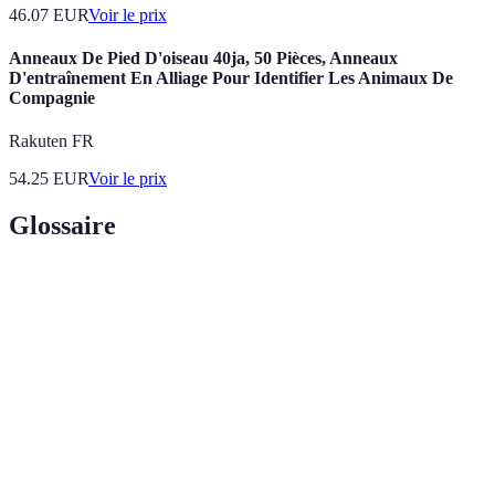
46.07
EUR
Voir le prix
Anneaux De Pied D'oiseau 40ja, 50 Pièces, Anneaux
D'entraînement En Alliage Pour Identifier Les Animaux De
Compagnie
Rakuten FR
54.25
EUR
Voir le prix
Glossaire
Terme
Définition
Composants utilisés dans les équipements
Pièces
agricoles, essentiels pour leur fonctionnement
agricoles
optimal.
Procédé par lequel une pièce subit une dégradation
Usure
à cause de l'utilisation et des conditions
environnementales.