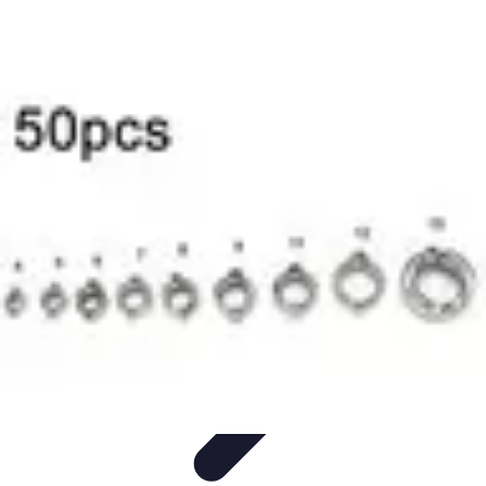
Pièces Agricoles
Choix de pièces
Budget et Économie
Tendances
Conseils
d'Achat
Comparatifs
Pièces Agricoles