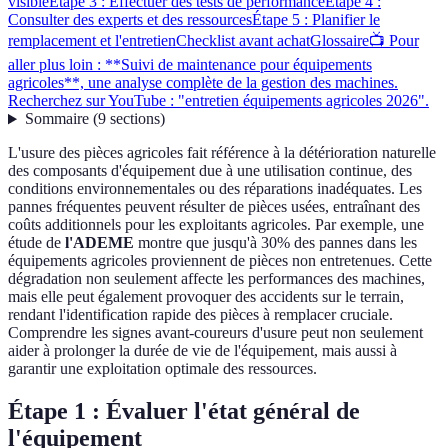
visible
Étape 3 : Effectuer des tests de performance
Étape 4 :
Consulter des experts et des ressources
Étape 5 : Planifier le
remplacement et l'entretien
Checklist avant achat
Glossaire
📺 Pour
aller plus loin : **Suivi de maintenance pour équipements
agricoles**, une analyse complète de la gestion des machines.
Recherchez sur YouTube : "entretien équipements agricoles 2026".
Sommaire
(
9
sections
)
L'usure des pièces agricoles fait référence à la détérioration naturelle
des composants d'équipement due à une utilisation continue, des
conditions environnementales ou des réparations inadéquates. Les
pannes fréquentes peuvent résulter de pièces usées, entraînant des
coûts additionnels pour les exploitants agricoles. Par exemple, une
étude de
l'ADEME
montre que jusqu'à 30% des pannes dans les
équipements agricoles proviennent de pièces non entretenues. Cette
dégradation non seulement affecte les performances des machines,
mais elle peut également provoquer des accidents sur le terrain,
rendant l'identification rapide des pièces à remplacer cruciale.
Comprendre les signes avant-coureurs d'usure peut non seulement
aider à prolonger la durée de vie de l'équipement, mais aussi à
garantir une exploitation optimale des ressources.
Étape 1 : Évaluer l'état général de
l'équipement