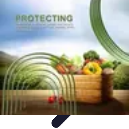
Pièces Agricoles
Choix de pièces
Budget et Économie
Tendances
Conseils
d'Achat
Comparatifs
Pièces Agricoles