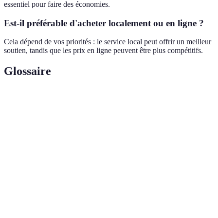
essentiel pour faire des économies.
Est-il préférable d'acheter localement ou en ligne ?
Cela dépend de vos priorités : le service local peut offrir un meilleur
soutien, tandis que les prix en ligne peuvent être plus compétitifs.
Glossaire
Terme
Définition
Pièces
Composants utilisés dans les équipements agricoles
agricoles
pour leur fonctionnement et leur maintenance.
Agriculture
Approche agronomique utilisant des technologies
de
avancées pour optimiser la production.
précision
Ensemble des coûts liés à la fabrication d'un
Coût de
produit, comprenant les matières premières et la
production