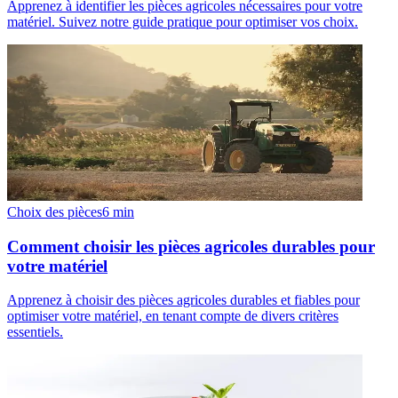
Apprenez à identifier les pièces agricoles nécessaires pour votre
matériel. Suivez notre guide pratique pour optimiser vos choix.
Choix des pièces
6
min
Comment choisir les pièces agricoles durables pour
votre matériel
Apprenez à choisir des pièces agricoles durables et fiables pour
optimiser votre matériel, en tenant compte de divers critères
essentiels.