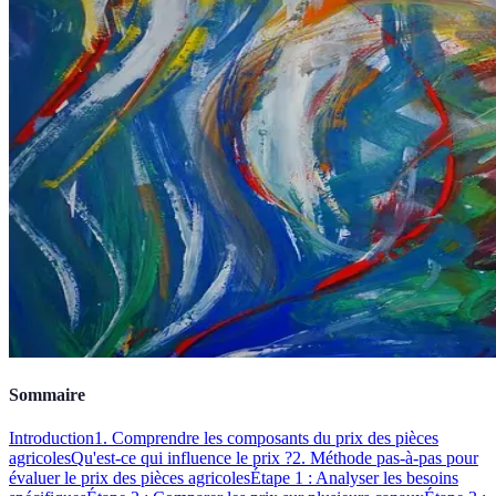
Sommaire
Introduction
1. Comprendre les composants du prix des pièces
agricoles
Qu'est-ce qui influence le prix ?
2. Méthode pas-à-pas pour
évaluer le prix des pièces agricoles
Étape 1 : Analyser les besoins