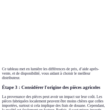
Critères
Distributeur A
Distributeur B
Distributeur
Prix
150€
145€
160€
Disponibilité
En stock
En stock
Sur command
Garantie
1 an
2 ans
6 mois
Service
Excellent
Bon
Moyen
après-vente
Ce tableau met en lumière les différences de prix, d’aide après-
vente, et de disponibilité, vous aidant à choisir le meilleur
distributeur.
Étape 3 : Considérer l'origine des pièces agricoles
La provenance des pièces peut avoir un impact sur leur coût. Les
pièces fabriquées localement peuvent être moins chères que celles
importées, surtout si cela implique des frais de douane. Cependant,
la qualité est également un facteur. Parfois, il vaut mieux investir