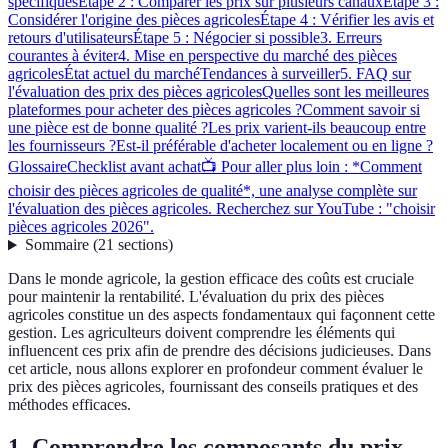
spécifiques
Étape 2 : Comparer les prix sur plusieurs canaux
Étape 3 :
Considérer l'origine des pièces agricoles
Étape 4 : Vérifier les avis et
retours d'utilisateurs
Étape 5 : Négocier si possible
3. Erreurs
courantes à éviter
4. Mise en perspective du marché des pièces
agricoles
État actuel du marché
Tendances à surveiller
5. FAQ sur
l'évaluation des prix des pièces agricoles
Quelles sont les meilleures
plateformes pour acheter des pièces agricoles ?
Comment savoir si
une pièce est de bonne qualité ?
Les prix varient-ils beaucoup entre
les fournisseurs ?
Est-il préférable d'acheter localement ou en ligne ?
Glossaire
Checklist avant achat
📺 Pour aller plus loin : *Comment
choisir des pièces agricoles de qualité*, une analyse complète sur
l'évaluation des pièces agricoles. Recherchez sur YouTube : "choisir
pièces agricoles 2026".
Sommaire
(
21
sections
)
Dans le monde agricole, la gestion efficace des coûts est cruciale
pour maintenir la rentabilité. L'évaluation du prix des pièces
agricoles constitue un des aspects fondamentaux qui façonnent cette
gestion. Les agriculteurs doivent comprendre les éléments qui
influencent ces prix afin de prendre des décisions judicieuses. Dans
cet article, nous allons explorer en profondeur comment évaluer le
prix des pièces agricoles, fournissant des conseils pratiques et des
méthodes efficaces.
1. Comprendre les composants du prix