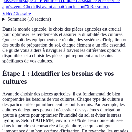
possession
Étape 5 : Prendre en compte l’assistance et le service
après-vente
Checklist avant achat
Conclusion
📺 Ressource
Vidéo
Glossaire
Sommaire
(
10
sections
)
Dans le monde agricole, le choix des pièces agricoles est crucial
pour optimiser les rendements et assurer la durabilité des cultures.
Que ce soit des équipements de récolte, des systèmes d'irrigation ou
des outils de préparation du sol, chaque élément a un rôle essentiel.
Ce guide vous aidera à naviguer à travers les différentes options
disponibles et à choisir les pièces qui répondent aux besoins
spécifiques de vos cultures.
Étape 1 : Identifier les besoins de vos
cultures
Avant de choisir des pièces agricoles, il est fondamental de bien
comprendre les besoins de vos cultures. Chaque type de culture a
des particularités qui influencent les outils requis. Par exemple, les
cultures de légumes peuvent nécessiter des systèmes d'irrigation
goutte à goutte pour optimiser l'humidité du sol et éviter le stress
hydrique. Selon
l'ADEME
, environ 70 % de l'eau douce utilisée
dans le monde est consacrée à l'agriculture, ce qui souligne
l'importance d'un bon système d'irrigation. En revanche, les grandes