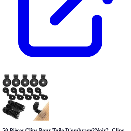
50 Pièces Clips Pour Toile D'ombrage?Noir?, Clips