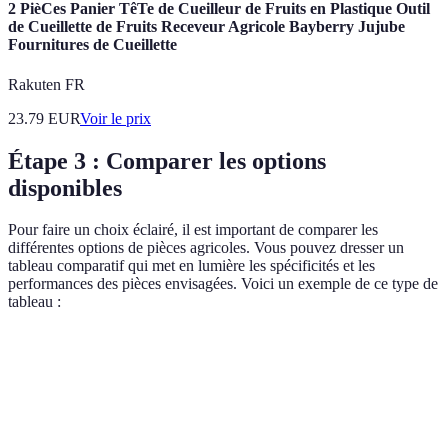
2 PièCes Panier TêTe de Cueilleur de Fruits en Plastique Outil
de Cueillette de Fruits Receveur Agricole Bayberry Jujube
Fournitures de Cueillette
Rakuten FR
23.79
EUR
Voir le prix
Étape 3 : Comparer les options
disponibles
Pour faire un choix éclairé, il est important de comparer les
différentes options de pièces agricoles. Vous pouvez dresser un
tableau comparatif qui met en lumière les spécificités et les
performances des pièces envisagées. Voici un exemple de ce type de
tableau :
Critère
Option A
Option B
Option C
Verdict
A & C
Durabilité
Haute
Moyenne
Haute
recommand