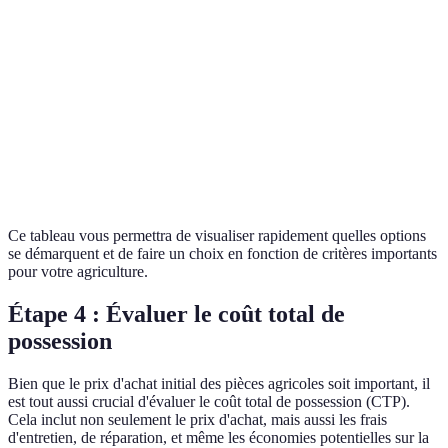
Option B
Prix
200 EUR
150 EUR
220 EUR
meilleure
Option C
Garantie
2 ans
1 an
3 ans
supérieure
Avis
Option C
4.5/5
3.5/5
4.8/5
clients
conseillée
Ce tableau vous permettra de visualiser rapidement quelles options
se démarquent et de faire un choix en fonction de critères importants
pour votre agriculture.
Étape 4 : Évaluer le coût total de
possession
Bien que le prix d'achat initial des pièces agricoles soit important, il
est tout aussi crucial d'évaluer le coût total de possession (CTP).
Cela inclut non seulement le prix d'achat, mais aussi les frais
d'entretien, de réparation, et même les économies potentielles sur la