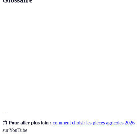
Glossaire
Terme
Définition
Coût total
Ensemble des coûts liés à un produit tout au long de
de
sa vie, y compris l'achat, l'entretien et les
possession
réparations.
Système
Ensemble de techniques et d'équipements
d'irrigation
permettant de fournir de l'eau aux cultures.
Capacité d'un produit à résister à l'usure et aux
Durabilité
conditions environnementales sans se détériorer.
---
📺
Pour aller plus loin :
comment choisir les pièces agricoles 2026
sur YouTube