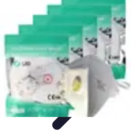
Pièces Agricoles
Choix de pièces
Budget et Économie
Tendances
Conseils
d'Achat
Comparatifs
Pièces Agricoles