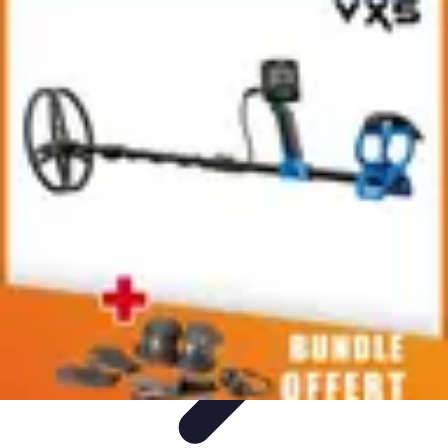
Pièces Agricoles
Choix de pièces
Budget et Économie
Tendances
Conseils
d'Achat
Comparatifs
Pièces Agricoles