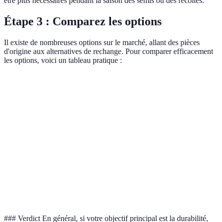
être plus nécessaires pendant la saison des semis ou des récoltes.
Étape 3 : Comparez les options
Il existe de nombreuses options sur le marché, allant des pièces
d'origine aux alternatives de rechange. Pour comparer efficacement
les options, voici un tableau pratique :
Critère
Option A (OEM)
Option B (Rechange)
Opt
Durabilité
Très élevée
Moyenne
Vari
Coût
Élevé
Bas
Bas
Généralement
Disponibilité
Souvent limitée
Vari
disponible
Garantie
1 an
6 mois
Auc
### Verdict En général, si votre objectif principal est la durabilité,