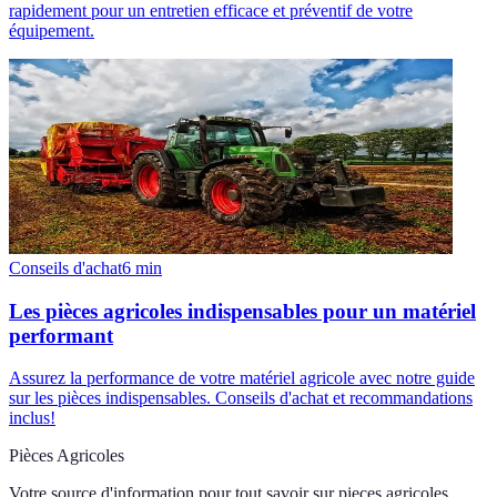
rapidement pour un entretien efficace et préventif de votre
équipement.
Conseils d'achat
6
min
Les pièces agricoles indispensables pour un matériel
performant
Assurez la performance de votre matériel agricole avec notre guide
sur les pièces indispensables. Conseils d'achat et recommandations
inclus!
Pièces Agricoles
Votre source d'information pour tout savoir sur
pieces agricoles
.