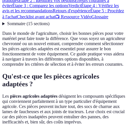
pratiques
Étape 2 : Identifiez vos besoins
Erreurs courantes à
éviter
Étape 3 : Comparez les options
Verdict
Étape 4 : Vérifiez les
avis et les recommandations
Retours d'expérience
Étape 5 : Procédez
à l'achat
Checklist avant achat
📺 Ressource Vidéo
Glossaire
Sommaire
(
15
sections
)
Dans le monde de l'agriculture, choisir les bonnes pièces pour votre
matériel peut faire toute la différence. Que vous soyez un agriculteur
chevronné ou un nouvel entrant, comprendre comment sélectionner
les pièces agricoles adaptées est essentiel pour assurer le bon
fonctionnement de votre équipement. Ce guide pratique vous aidera
à naviguer à travers les différentes options disponibles, à
comprendre les critères de sélection et à éviter les erreurs courantes.
Qu'est-ce que les pièces agricoles
adaptées ?
Les
pièces agricoles adaptées
désignent les composants spécifiques
qui conviennent parfaitement à un type particulier d'équipement
agricole. Ces pièces peuvent inclure tout, des socs de charrue aux
lames de faucheuses et aux joints de tracteurs. Leur choix est crucial
car des pièces inadaptées peuvent entraîner des pannes, des
inefficacités et, bien sûr, des coûts imprévus.