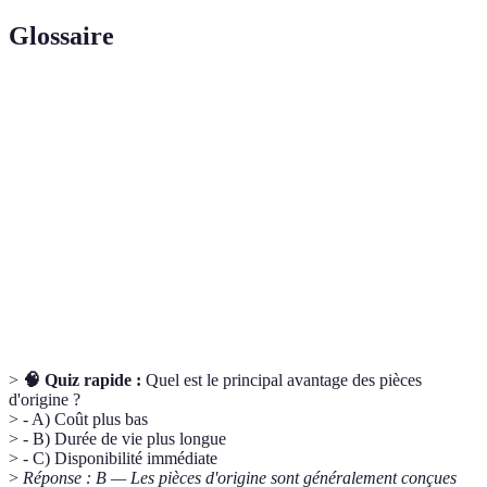
Glossaire
Terme
Définition
OEM
Pièces d'origine fabriquées par le constructeur.
Pièces de
Pièces non fabriquées par le constructeur mais qui
rechange
peuvent remplacer les pièces d'origine.
Capacité d'une pièce à résister à l'usure et aux
Durabilité
conditions d'utilisation.
>
🧠 Quiz rapide :
Quel est le principal avantage des pièces
d'origine ?
> - A) Coût plus bas
> - B) Durée de vie plus longue
> - C) Disponibilité immédiate
>
Réponse : B — Les pièces d'origine sont généralement conçues