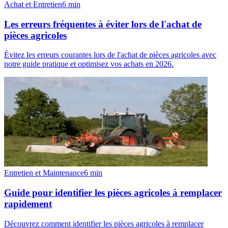
Achat et Entretien
6
min
Les erreurs fréquentes à éviter lors de l'achat de
pièces agricoles
Évitez les erreurs courantes lors de l'achat de pièces agricoles avec
notre guide pratique et optimisez vos achats en 2026.
Entretien et Maintenance
6
min
Guide pour identifier les pièces agricoles à remplacer
rapidement
Découvrez comment identifier les pièces agricoles à remplacer