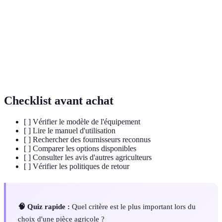
rechange
ou défectueux dans un équipement.
Substance dont un objet ou un équipement est
Matériau
fabriqué, influence souvent la durabilité.
Capacité d'un équipement à accepter et
Compatibilité
fonctionner avec certaines pièces.
Checklist avant achat
[ ] Vérifier le modèle de l'équipement
[ ] Lire le manuel d'utilisation
[ ] Rechercher des fournisseurs reconnus
[ ] Comparer les options disponibles
[ ] Consulter les avis d'autres agriculteurs
[ ] Vérifier les politiques de retour
🧠 Quiz rapide :
Quel critère est le plus important lors du
choix d'une pièce agricole ?