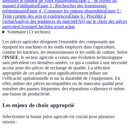
Identifier le modèle de votre équipement
Étape 2 : Se référer au
manuel d'utilisation
Étape 3 : Rechercher des fournisseurs
prédominants
Étape 4 : Comparer les options disponibles
Étape 5 :
Tenir compte des avis et expériences
Étape 6 : Procéder à
l'achat
Analyse des tendances du marché
FAQ sur le choix des pièces
agricoles
Glossaire
Checklist avant achat
Sommaire
(
13
sections
)
Les pièces agricoles désignent l'ensemble des composants qui
équipent les machines et les outils employés dans l'agriculture,
comme les tracteurs, les moissonneuses et les outils de culture. Selon
l'
INSEE
, le secteur agricole a connu une évolution technologique
sans précédent ces dernières années, ce qui a conduit à une nécessité
accrue pour des pièces de rechange de qualité. La sélection
appropriée de ces pièces peut significativement influer sur
l’efficacité opérationnelle et sur la durabilité de l’équipement. En
effet, utiliser des pièces incompatibles ou de mauvaise qualité peut
entraîner des pannes fréquentes, des réparations coûteuses et même
une baisse de productivité.
Les enjeux de choix approprié
Sélectionner la bonne pièce agricole est crucial pour plusieurs
raisons :