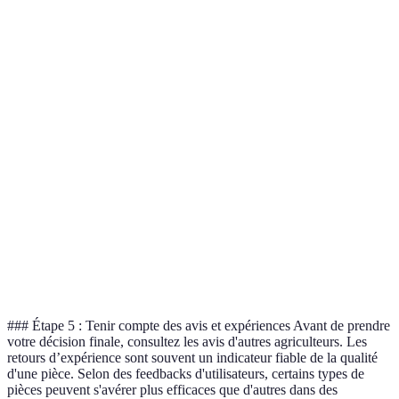
Option C
Prix
100 EUR
120 EUR
80 EUR
est la plus
économiqu
Option A
Acier
Acier
Matériau
Plastique
est la plus
inoxydable
carbone
durable
Option A
Durabilité
5 ans
3 ans
2 ans
est
favorable
Option A
Garantie
2 ans
1 an
6 mois
est la plus
sécurisante
### Étape 5 : Tenir compte des avis et expériences Avant de prendre
votre décision finale, consultez les avis d'autres agriculteurs. Les
retours d’expérience sont souvent un indicateur fiable de la qualité
d'une pièce. Selon des feedbacks d'utilisateurs, certains types de
pièces peuvent s'avérer plus efficaces que d'autres dans des