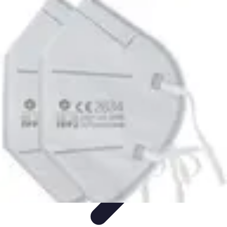
Pièces Agricoles
Choix de pièces
Budget et Économie
Tendances
Conseils
d'Achat
Comparatifs
Pièces Agricoles