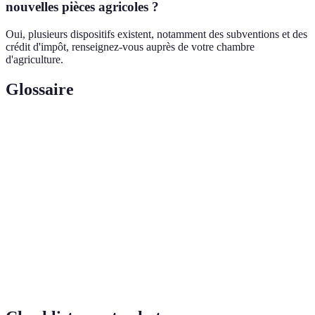
nouvelles pièces agricoles ?
Oui, plusieurs dispositifs existent, notamment des subventions et des
crédit d'impôt, renseignez-vous auprès de votre chambre
d'agriculture.
Glossaire
Terme
Définition
Pièces
Outils et équipements utilisés pour la culture et la
agricoles
récolte.
Capacité d'une pièce à fonctionner avec d'autres
Compatibilité
outils ou machines.
Longévité et résistance d'un outil face à
Durabilité
l'utilisation et aux conditions environnementales.