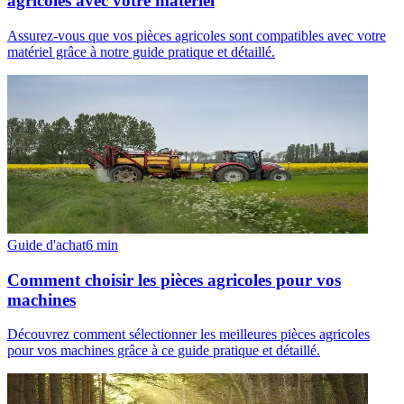
agricoles avec votre matériel
Assurez-vous que vos pièces agricoles sont compatibles avec votre
matériel grâce à notre guide pratique et détaillé.
Guide d'achat
6
min
Comment choisir les pièces agricoles pour vos
machines
Découvrez comment sélectionner les meilleures pièces agricoles
pour vos machines grâce à ce guide pratique et détaillé.