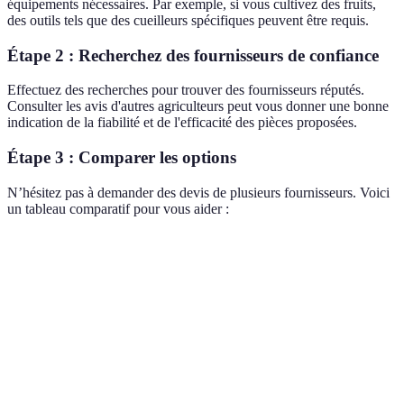
équipements nécessaires. Par exemple, si vous cultivez des fruits,
des outils tels que des cueilleurs spécifiques peuvent être requis.
Étape 2 : Recherchez des fournisseurs de confiance
Effectuez des recherches pour trouver des fournisseurs réputés.
Consulter les avis d'autres agriculteurs peut vous donner une bonne
indication de la fiabilité et de l'efficacité des pièces proposées.
Étape 3 : Comparer les options
N’hésitez pas à demander des devis de plusieurs fournisseurs. Voici
un tableau comparatif pour vous aider :
Critère
Option A
Option B
Option C
Verdic
Option
Prix
100 EUR
120 EUR
90 EUR
moins 
Option
Durabilité
5 ans
4 ans
6 ans
la plus
durable