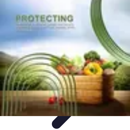
Pièces Agricoles
Choix de pièces
Budget et Économie
Tendances
Conseils
d'Achat
Comparatifs
Pièces Agricoles