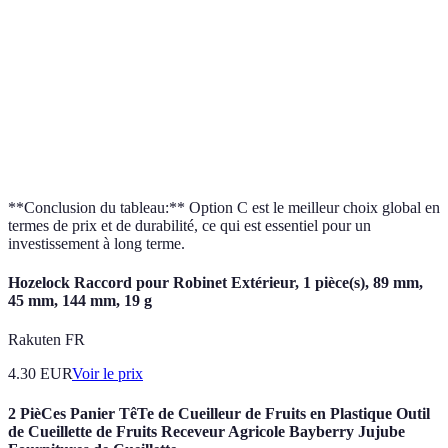
Spécifique
Option
Compatibilité
Universal
à la
Général
compat
marque
Service
Option
Excellente
Moyenne
Faible
après-vente
préféra
**Conclusion du tableau:** Option C est le meilleur choix global en
termes de prix et de durabilité, ce qui est essentiel pour un
investissement à long terme.
Hozelock Raccord pour Robinet Extérieur, 1 pièce(s), 89 mm,
45 mm, 144 mm, 19 g
Rakuten FR
4.30
EUR
Voir le prix
2 PièCes Panier TêTe de Cueilleur de Fruits en Plastique Outil
de Cueillette de Fruits Receveur Agricole Bayberry Jujube