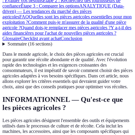
: Évaluer vos besoins
Étape 2 : Recherchez des fournisseurs de
confiance
Étape 3 : Comparer les options
ANALYTIQUE (Data-
driven) — Les tendances du marché des pièces
agricoles
FAQ
Quelles sont les pièces agricoles essentielles pour mon
exploitation ?
Comment puis-je m'assurer de la qualité d'une pièce
agricole ?
Quand dois-je remplacer mes pièces agricoles ?
Y a-t-il des
aides financières pour l'achat de nouvelles pièces agricoles ?
Glossaire
Checklist avant achat
Conclusion
Sommaire
(
16
sections
)
Dans le monde agricole, le choix des pièces agricoles est crucial
pour garantir une récolte abondante et de qualité. Avec l'évolution
rapide des technologies et les exigences croissantes des
consommateurs, il est impératif de savoir comment choisir des pièces
agricoles adaptées à vos besoins spécifiques. Dans cet article, nous
allons explorer les critères essentiels qui devraient guider votre
choix, ainsi que des conseils pratiques pour optimiser vos récoltes.
INFORMATIONNEL — Qu'est-ce que
les pièces agricoles ?
Les pièces agricoles désignent l'ensemble des outils et équipements
utilisés dans le processus de culture et de récolte. Cela inclut les
machines, les accessoires, ainsi que les composants spécifiques qui