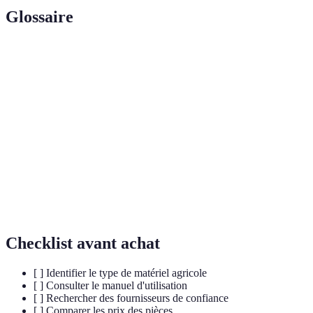
Glossaire
Terme
Définition
Pièces
Éléments soumis à une forte sollicitation,
d'usure
nécessitant un remplacement fréquent.
Capacité d'une pièce à s'adapter à un type de
Compatibilité
matériel spécifique.
Labels ou normes attestant de la qualité et de la
Certification
sécurité d'un produit.
Checklist avant achat
[ ] Identifier le type de matériel agricole
[ ] Consulter le manuel d'utilisation
[ ] Rechercher des fournisseurs de confiance
[ ] Comparer les prix des pièces