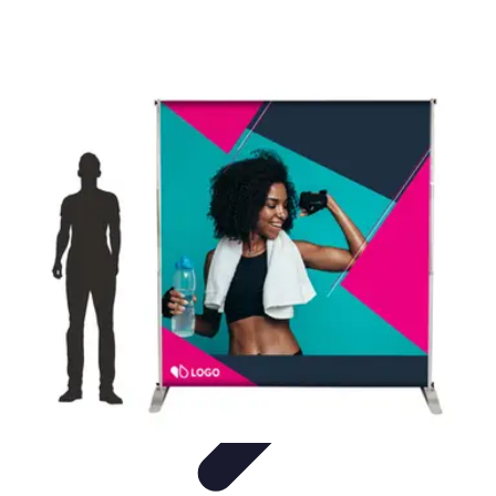
Pièces Agricoles
Choix de pièces
Budget et Économie
Tendances
Conseils
d'Achat
Comparatifs
Pièces Agricoles