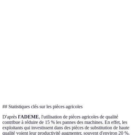
Facilité de
Doivent être
Lames,
Pièces d'usure
remplacement,
changées
courroies
faible coût
fréquemment
Durabilité,
Pièces de
Moteurs,
Coûteux à
performance
rechange
transmissions
remplacer
accrue
Pièces
Organes de
Adaptabilité à
Disponibilité
spécifiques
semis
votre modèle
limitée
Compatibilité
Moins
Pièces
Joints,
avec plusieurs
adaptées aux
universelles
boulons
modèles
spécificités
## Statistiques clés sur les pièces agricoles
D'après
l'ADEME
, l'utilisation de pièces agricoles de qualité
contribue à réduire de 15 % les pannes des machines. En effet, les
exploitants qui investissent dans des pièces de substitution de haute
qualité voient leur productivité augmenter, souvent d'environ 20 %.