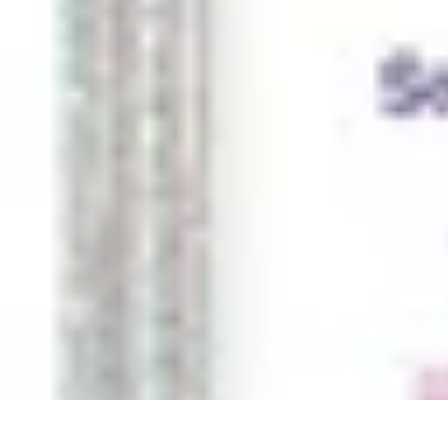
Pièces Agricoles
Choix de pièces
Budget et Économie
Tendances
Conseils d'Achat
Compa
Pièces Agricoles