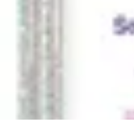
Pièces Agricoles
Choix de pièces
Budget et Économie
Tendances
Conseils d'Achat
Compa
Pièces Agricoles