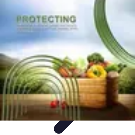
Pièces Agricoles
Choix de pièces
Budget et Économie
Tendances
Conseils
d'Achat
Comparatifs
Pièces Agricoles