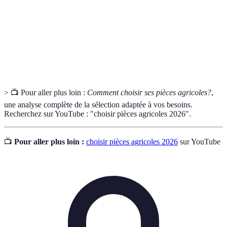
Compatibilité
avec un équipement spécifique.
Nom d’une entreprise connue pour la fabrication
Marque
de produits spécifiques, souvent associée à sa
réputation de qualité.
> 📺 Pour aller plus loin :
Comment choisir ses pièces agricoles?
,
une analyse complète de la sélection adaptée à vos besoins.
Recherchez sur YouTube : "choisir pièces agricoles 2026".
📺
Pour aller plus loin :
choisir pièces agricoles 2026
sur YouTube