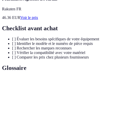
Rakuten FR
46.36
EUR
Voir le prix
Checklist avant achat
[ ] Évaluer les besoins spécifiques de votre équipement
[ ] Identifier le modèle et le numéro de pièce requis
[ ] Rechercher les marques reconnues
[ ] Vérifier la compatibilité avec votre matériel
[ ] Comparer les prix chez plusieurs fournisseurs
Glossaire
Terme
Définition
Pièce de
Composant utilisé pour remplacer un élément
rechange
défectueux d'un équipement agricole.
Capacité d’une pièce à fonctionner correctement