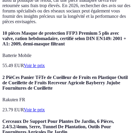
aussi la politique de retour, car une pièce inadaptée devra être
retournée sans frais trop élevés. En 2026, rechercher des avis sur des
forums spécialisés ou des réseaux sociaux peut également vous
fournir des insights précieux sur la longévité et la performance des
pièces envisagées.
10 pièces Masque de protection FFP3 Premium 5 plis avec
valve, ration hebdomadaire, certifié selon DIN EN149: 2001 +
A1: 2009, demi-masque filtrant
Batterie Mobile
55.49
EUR
Voir le prix
2 PièCes Panier TêTe de Cueilleur de Fruits en Plastique Outil
de Cueillette de Fruits Receveur Agricole Bayberry Jujube
Fournitures de Cueillette
Rakuten FR
23.79
EUR
Voir le prix
Cerceaux De Support Pour Plantes De Jardin, 6 Pièces,
2.4/3.2/4mm, Serre, Tunnel De Plantation, Outils Pour
Fournitures Agricoles De Jardin