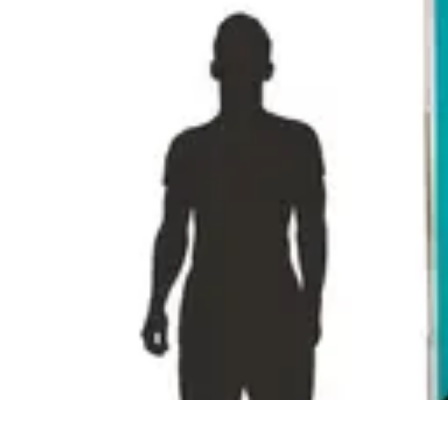
Pièces Agricoles
Choix de pièces
Budget et Économie
Tendances
Conseils d'Achat
Compa
Pièces Agricoles