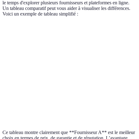
le temps d'explorer plusieurs fournisseurs et plateformes en ligne.
Un tableau comparatif peut vous aider à visualiser les différences.
Voici un exemple de tableau simplifié :
Critère
Fournisseur A
Fournisseur B
Fournisseur 
Prix
100€
90€
110€
Garantie
2 ans
1 an
2 ans
Disponibilité
En stock
En rupture
En stock
Réputation
4.5/5
3.0/5
4.0/5
Ce tableau montre clairement que **Fournisseur A** est le meilleur
choix en termes de prix, de garantie et de réputation. L’avantage