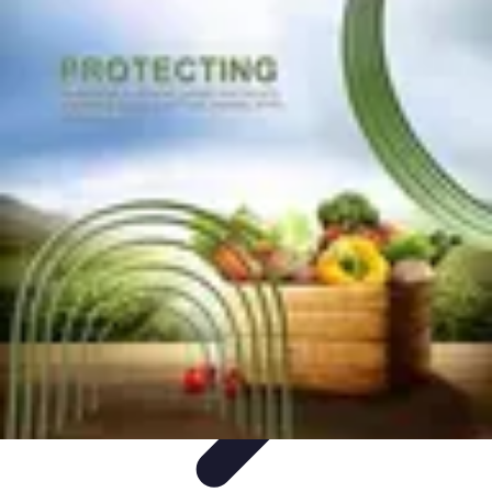
Pièces Agricoles
Choix de pièces
Budget et Économie
Tendances
Conseils
d'Achat
Comparatifs
Pièces Agricoles