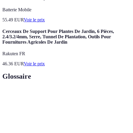
Batterie Mobile
55.49
EUR
Voir le prix
Cerceaux De Support Pour Plantes De Jardin, 6 Pièces,
2.4/3.2/4mm, Serre, Tunnel De Plantation, Outils Pour
Fournitures Agricoles De Jardin
Rakuten FR
46.36
EUR
Voir le prix
Glossaire
Terme
Définition
Capacité d'une pièce à s'intégrer correctement à
Compatibilité
un équipement spécifique.
Origine d'une pièce, incluant sa qualité et son
Provenance