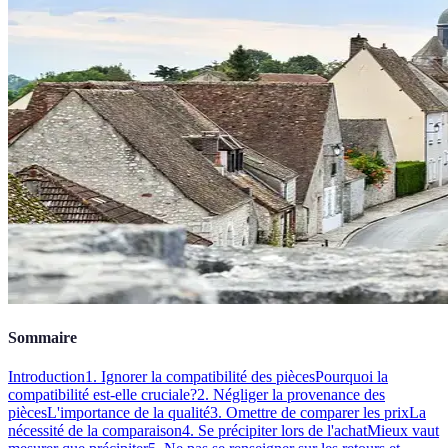
Sommaire
Introduction
1. Ignorer la compatibilité des pièces
Pourquoi la
compatibilité est-elle cruciale?
2. Négliger la provenance des
pièces
L'importance de la qualité
3. Omettre de comparer les prix
La
nécessité de la comparaison
4. Se précipiter lors de l'achat
Mieux vaut