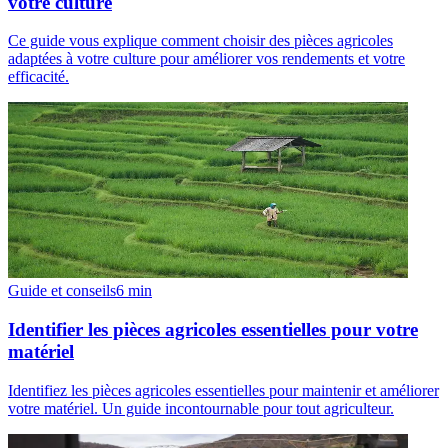
votre culture
Ce guide vous explique comment choisir des pièces agricoles
adaptées à votre culture pour améliorer vos rendements et votre
efficacité.
Guide et conseils
6
min
Identifier les pièces agricoles essentielles pour votre
matériel
Identifiez les pièces agricoles essentielles pour maintenir et améliorer
votre matériel. Un guide incontournable pour tout agriculteur.