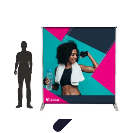
Pièces Agricoles
Choix de pièces
Budget et Économie
Tendances
Conseils
d'Achat
Comparatifs
Pièces Agricoles