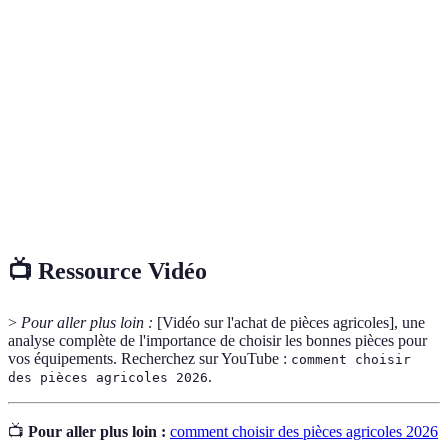
Terme
Définition
Adéquation
Compatibilité entre la pièce et le matériel utilisé.
Service
Assistance fournie après l'achat d'un produit,
après-vente
notamment en cas de problème.
Caractéristiques qui garantissent la durabilité et la
Qualité
performance d'une pièce.
📺 Ressource Vidéo
>
Pour aller plus loin :
[Vidéo sur l'achat de pièces agricoles], une
analyse complète de l'importance de choisir les bonnes pièces pour
vos équipements. Recherchez sur YouTube :
comment choisir
.
des pièces agricoles 2026
📺
Pour aller plus loin :
comment choisir des pièces agricoles 2026