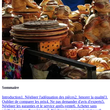
Sommaire
Introduction
1. Négliger l'adéquation des pièces
2. Ignorer la qualité
3.
Oublier de comparer les prix
4. Ne pas demander d'avis d'experts
5.
Négliger les garanties et le service après-vente
6. Acheter sans