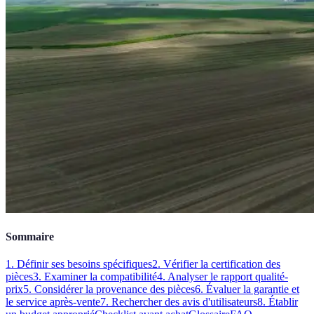
Sommaire
1. Définir ses besoins spécifiques
2. Vérifier la certification des
pièces
3. Examiner la compatibilité
4. Analyser le rapport qualité-
prix
5. Considérer la provenance des pièces
6. Évaluer la garantie et
le service après-vente
7. Rechercher des avis d'utilisateurs
8. Établir