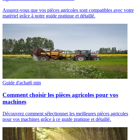
Assurez-vous que vos pièces agricoles sont compatibles avec votre
matériel grâce à notre guide pratique et détaillé.
Guide d'achat
6
min
Comment choisir les pièces agricoles pour vos
machines
Découvrez comment sélectionner les meilleures pièces agricoles
pour vos machines grâce à ce guide pratique et détaillé.